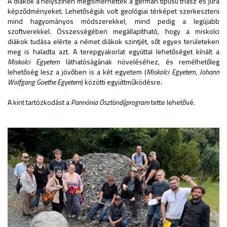
A diákok a helyszínen megismerhették a germán típusú triász és jura
képződményeket. Lehetőségük volt geológiai térképet szerkeszteni
mind hagyományos módszerekkel, mind pedig a legújabb
szoftverekkel. Összességében megállapítható, hogy a miskolci
diákok tudása elérte a német diákok szintjét, sőt egyes területeken
meg is haladta azt. A terepgyakorlat egyúttal lehetőséget kínált a
Miskolci Egyetem
láthatóságának növeléséhez, és remélhetőleg
lehetőség lesz a jövőben is a két egyetem (
Miskolci Egyetem
,
Johann
Wolfgang Goethe Egyetem
) közötti együttműködésre.
A kint tartózkodást a
Pannónia Ösztöndíjprogram
tette lehetővé.