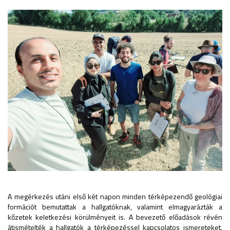
A megérkezés utáni első két napon minden térképezendő geológiai
formációt bemutattak a hallgatóknak, valamint elmagyarázták a
kőzetek keletkezési körülményeit is. A bevezető előadások révén
átismételték a hallgatók a térképezéssel kapcsolatos ismereteket.