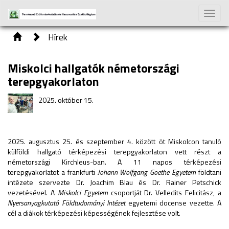
Toggle
naviga
Hírek
Miskolci hallgatók németországi
terepgyakorlaton
2025. október 15.
2025. augusztus 25. és szeptember 4. között öt Miskolcon tanuló
külföldi hallgató térképezési terepgyakorlaton vett részt a
németországi Kirchleus-ban. A 11 napos térképezési
terepgyakorlatot a frankfurti
Johann Wolfgang Goethe Egyetem
földtani
intézete szervezte Dr. Joachim Blau és Dr. Rainer Petschick
vezetésével. A
Miskolci Egyetem
csoportját Dr. Velledits Felicitász, a
Nyersanyagkutató Földtudományi Intézet
egyetemi docense vezette. A
cél a diákok térképezési képességének fejlesztése volt.