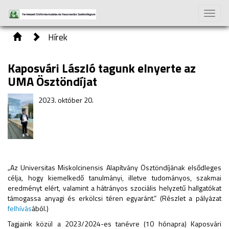
Toggle
naviga
Hírek
Kaposvári László tagunk elnyerte az
UMA Ösztöndíjat
2023. október 20.
„Az Universitas Miskolcinensis Alapítvány Ösztöndíjának elsődleges
célja, hogy kiemelkedő tanulmányi, illetve tudományos, szakmai
eredményt elért, valamint a hátrányos szociális helyzetű hallgatókat
támogassa anyagi és erkölcsi téren egyaránt.” (Részlet a pályázat
felhívás
ából.)
Tagjaink közül a 2023/2024-es tanévre (10 hónapra) Kaposvári