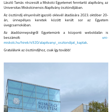
László Tamás részesült a Miskolci Egyetemet fenntartó alapítvány, az
Universitas Miskolcinensis Alapítvány ösztöndíjában.
Az ösztöndíj elnyerését igazoló oklevél átadására 2023. október 20-
án, ünnepélyes keretek között került sor az Egyetem
üvegcsarnokában.
Az átadóünnepségről Egyetemünk a központi weboldalán is
beszámolt:
uni-
miskolc.hu/hirek/4920/alapitvanyi_osztondijat_kaptak
.
Gratulálunk az ösztöndíjhoz, csak így tovább!