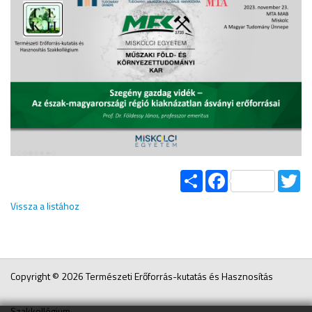
Share
Facebook
Tw
Vissza a listához
Copyright © 2026 Természeti Erőforrás-kutatás és Hasznosítás
Szakkollégium