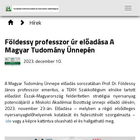
Toggle
naviga
Hírek
Földessy professzor úr előadása A
Magyar Tudomány Ünnepén
2023. december 10.
A Magyar Tudomány Ünnepe előadás sorozatában Prof. Dr. Földessy
János professzor emeritus, a TEKH Szakkollégium elnöke tartott
előadást Észak-Magyarország felderítetlen stratégiai nyersanyag
potenciáljáról a Miskolci Akadémiai Bizottság ünnepi előadó ülésén,
2023. november 23-án. Előadása – melyben a régió elsődleges
nyersanyaglelőhelyeinek kutatását és fejlesztését szorgalmazta –
ide
vagy a képre kattintva olvasható el és hallgatható meg.